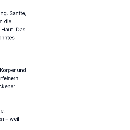
ng. Sanfte,
n die
r Haut. Das
anntes
 Körper und
rfeinern
ockener
e.
n – weil