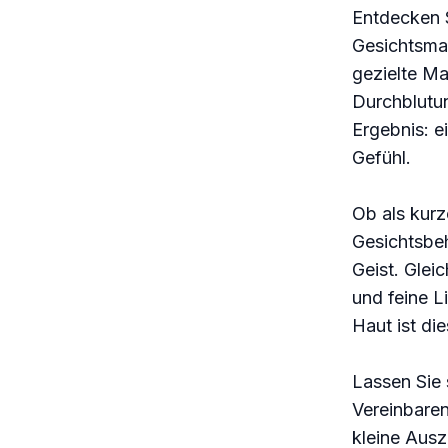
Entdecken S
Gesichtsmas
gezielte Ma
Durchblutun
Ergebnis: e
Gefühl.
Ob als kurz
Gesichtsbe
Geist. Glei
und feine L
Haut ist d
Lassen Sie 
Vereinbaren
kleine Ausz